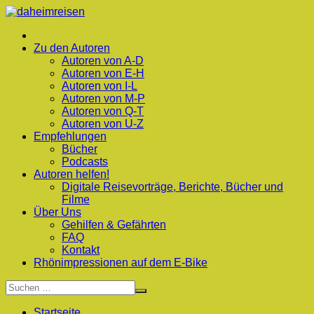
Zum
Inhalt
springen
Zu den Autoren
Autoren von A-D
Autoren von E-H
Autoren von I-L
Autoren von M-P
Autoren von Q-T
Autoren von U-Z
Empfehlungen
Bücher
Podcasts
Autoren helfen!
Digitale Reisevorträge, Berichte, Bücher und
Filme
Über Uns
Gehilfen & Gefährten
FAQ
Kontakt
Rhönimpressionen auf dem E-Bike
Startseite