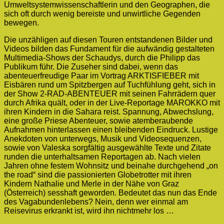
Umweltsystemwissenschaftlerin und den Geographen, die
sich oft durch wenig bereiste und unwirtliche Gegenden
bewegen.
Die unzähligen auf diesen Touren entstandenen Bilder und
Videos bilden das Fundament für die aufwändig gestalteten
Multimedia-Shows der Schaudys, durch die Philipp das
Publikum führ. Die Zuseher sind dabei, wenn das
abenteuerfreudige Paar im Vortrag ARKTISFIEBER mit
Eisbären rund um Spitzbergen auf Tuchfühlung geht, sich in
der Show 2-RAD-ABENTEUER mit seinen Fahrrädern quer
durch Afrika quält, oder in der Live-Reportage MAROKKO mit
ihren Kindern in die Sahara reist. Spannung, Abwechslung,
eine große Priese Abenteuer, sowie atemberaubende
Aufnahmen hinterlassen einen bleibenden Eindruck. Lustige
Anekdoten von unterwegs, Musik und Videosequenzen,
sowie von Valeska sorgfältig ausgewählte Texte und Zitate
runden die unterhaltsamen Reportagen ab. Nach vielen
Jahren ohne festem Wohnsitz und beinahe durchgehend „on
the road“ sind die passionierten Globetrotter mit ihren
Kindern Nathalie und Merle in der Nähe von Graz
(Österreich) sesshaft geworden. Bedeutet das nun das Ende
des Vagabundenlebens? Nein, denn wer einmal am
Reisevirus erkrankt ist, wird ihn nichtmehr los …