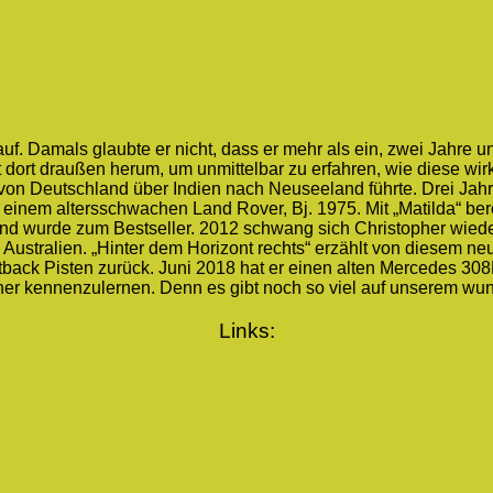
f. Damals glaubte er nicht, dass er mehr als ein, zwei Jahre u
 dort draußen herum, um unmittelbar zu erfahren, wie diese wirkl
 von Deutschland über Indien nach Neuseeland führte. Drei Jahr
einem altersschwachen Land Rover, Bj. 1975. Mit „Matilda“ be
1 und wurde zum Bestseller. 2012 schwang sich Christopher wie
h Australien. „Hinter dem Horizont rechts“ erzählt von diesem n
tback Pisten zurück. Juni 2018 hat er einen alten Mercedes 308
her kennenzulernen. Denn es gibt noch so viel auf unserem w
Links: