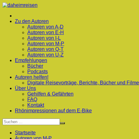
Zum
Inhalt
springen
Zu den Autoren
Autoren von A-D
Autoren von E-H
Autoren von I-L
Autoren von M-P
Autoren von Q-T
Autoren von U-Z
Empfehlungen
Bücher
Podcasts
Autoren helfen!
Digitale Reisevorträge, Berichte, Bücher und Filme
Über Uns
Gehilfen & Gefährten
FAQ
Kontakt
Rhönimpressionen auf dem E-Bike
Startseite
Autoren von M-P