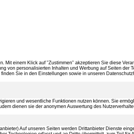
 Mit einem Klick auf "Zustimmen" akzeptieren Sie diese Verarb
ng von personalisierten Inhalten und Werbung auf Seiten der Te
er, finden Sie in den Einstellungen sowie in unseren Datensch
vigieren und wesentliche Funktionen nutzen können. Sie ermögl
 Zudem dienen sie der anonymen Auswertung des Nutzerverhalte
nbieter) Auf unseren Seiten werden Drittanbieter Dienste einge
er Technologien erfasst und an Dritte übermittelt, zum Teil 