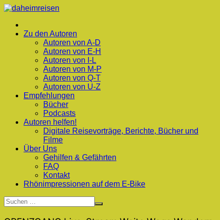
Zum
Inhalt
springen
Zu den Autoren
Autoren von A-D
Autoren von E-H
Autoren von I-L
Autoren von M-P
Autoren von Q-T
Autoren von U-Z
Empfehlungen
Bücher
Podcasts
Autoren helfen!
Digitale Reisevorträge, Berichte, Bücher und
Filme
Über Uns
Gehilfen & Gefährten
FAQ
Kontakt
Rhönimpressionen auf dem E-Bike