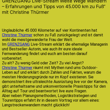
GRENZGANG Live-Stream Weite Wege Wandern
– Erfahrungen und Tipps von 45.000 km zu Fuß“
mit Christine Thürmer
Unglaubliche 45 000 Kilometer auf vier Kontinenten hat
Christine Thürmer
schon zu Fuß zurückgelegt und ist damit
wohl die meistgewanderte Frau der Welt.
Im
GRENZGANG
Live-Stream erklärt die ehemalige Managerin
und Bestseller-Autorin, wie auch ihr eure ideale
Fernwanderung findet und euch am besten darauf
vorbereitet.
Zu alt? Zu wenig Geld oder Zeit? Zu viel Angst?
Christine Thürmer
räumt mit Mythen rund ums Outdoor-
Leben auf und erklärt durch Zahlen und Fakten, warum die
meisten Hinderungsgründe nur im Kopf existieren. Sie
demonstriert ihre ultraleichte Ausrüstung live vor der Kamera,
gibt unterhaltsame und unkonventionelle Praxistipps für den
Alltag auf Tour und beantwortet live eure Fragen.
Aber neben Planungsmethoden, Logistikstrategien und
Tourentipps erfahrt ihr in diesem Vortrag vor allem eines:
Langstreckenwandern macht glücklich!