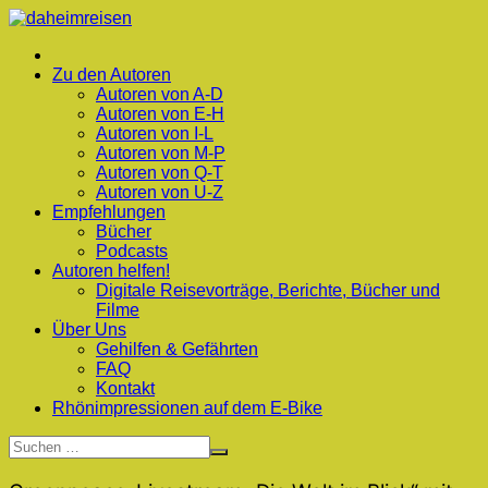
Zum
Inhalt
springen
Zu den Autoren
Autoren von A-D
Autoren von E-H
Autoren von I-L
Autoren von M-P
Autoren von Q-T
Autoren von U-Z
Empfehlungen
Bücher
Podcasts
Autoren helfen!
Digitale Reisevorträge, Berichte, Bücher und
Filme
Über Uns
Gehilfen & Gefährten
FAQ
Kontakt
Rhönimpressionen auf dem E-Bike