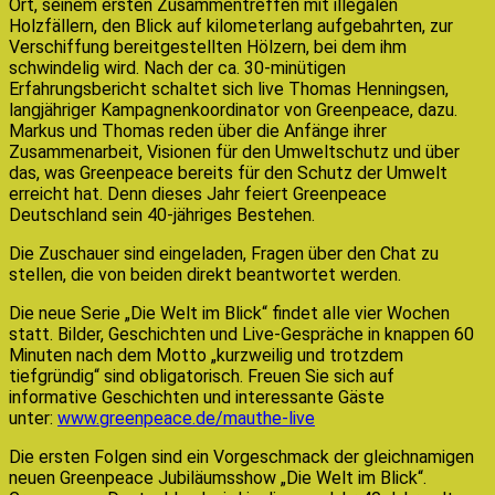
Ort, seinem ersten Zusammentreffen mit illegalen
Holzfällern, den Blick auf kilometerlang aufgebahrten, zur
Verschiffung bereitgestellten Hölzern, bei dem ihm
schwindelig wird. Nach der ca. 30-minütigen
Erfahrungsbericht schaltet sich live Thomas Henningsen,
langjähriger Kampagnenkoordinator von Greenpeace, dazu.
Markus und Thomas reden über die Anfänge ihrer
Zusammenarbeit, Visionen für den Umweltschutz und über
das, was Greenpeace bereits für den Schutz der Umwelt
erreicht hat. Denn dieses Jahr feiert Greenpeace
Deutschland sein 40-jähriges Bestehen.
Die Zuschauer sind eingeladen, Fragen über den Chat zu
stellen, die von beiden direkt beantwortet werden.
Die neue Serie „Die Welt im Blick“ findet alle vier Wochen
statt. Bilder, Geschichten und Live-Gespräche in knappen 60
Minuten nach dem Motto „kurzweilig und trotzdem
tiefgründig“ sind obligatorisch. Freuen Sie sich auf
informative Geschichten und interessante Gäste
unter:
www.greenpeace.de/mauthe-live
Die ersten Folgen sind ein Vorgeschmack der gleichnamigen
neuen Greenpeace Jubiläumsshow „Die Welt im Blick“.