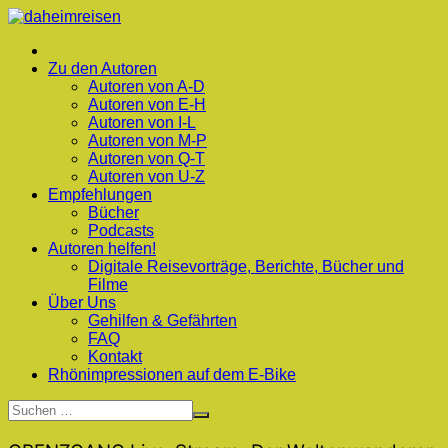
Zum
Inhalt
springen
Zu den Autoren
Autoren von A-D
Autoren von E-H
Autoren von I-L
Autoren von M-P
Autoren von Q-T
Autoren von U-Z
Empfehlungen
Bücher
Podcasts
Autoren helfen!
Digitale Reisevorträge, Berichte, Bücher und
Filme
Über Uns
Gehilfen & Gefährten
FAQ
Kontakt
Rhönimpressionen auf dem E-Bike