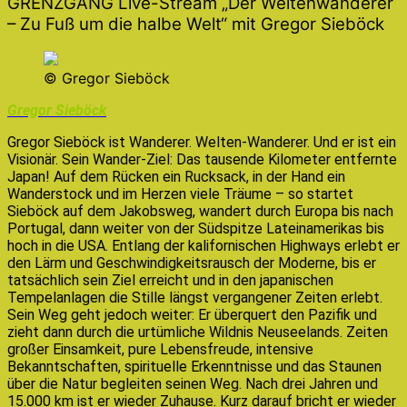
GRENZGANG Live-Stream „Der Weltenwanderer
– Zu Fuß um die halbe Welt“ mit Gregor Sieböck
© Gregor Sieböck
Gregor Sieböck
Gregor Sieböck ist Wanderer. Welten-Wanderer. Und er ist ein
Visionär. Sein Wander-Ziel: Das tausende Kilometer entfernte
Japan! Auf dem Rücken ein Rucksack, in der Hand ein
Wanderstock und im Herzen viele Träume – so startet
Sieböck auf dem Jakobsweg, wandert durch Europa bis nach
Portugal, dann weiter von der Südspitze Lateinamerikas bis
hoch in die USA. Entlang der kalifornischen Highways erlebt er
den Lärm und Geschwindigkeitsrausch der Moderne, bis er
tatsächlich sein Ziel erreicht und in den japanischen
Tempelanlagen die Stille längst vergangener Zeiten erlebt.
Sein Weg geht jedoch weiter: Er überquert den Pazifik und
zieht dann durch die urtümliche Wildnis Neuseelands. Zeiten
großer Einsamkeit, pure Lebensfreude, intensive
Bekanntschaften, spirituelle Erkenntnisse und das Staunen
über die Natur begleiten seinen Weg. Nach drei Jahren und
15.000 km ist er wieder Zuhause. Kurz darauf bricht er wieder