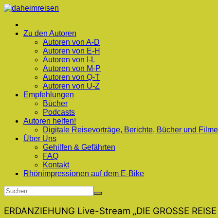
Zum
Inhalt
springen
Zu den Autoren
Autoren von A-D
Autoren von E-H
Autoren von I-L
Autoren von M-P
Autoren von Q-T
Autoren von U-Z
Empfehlungen
Bücher
Podcasts
Autoren helfen!
Digitale Reisevorträge, Berichte, Bücher und Filme
Über Uns
Gehilfen & Gefährten
FAQ
Kontakt
Rhönimpressionen auf dem E-Bike
ERDANZIEHUNG Live-Stream „DIE GROSSE REISE – 