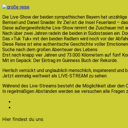
Die Live-Show der beiden sympathischen Bayern hat unzählige M
Bemsel und Daniel Snaider. Ihr Ziel ist die Insel Feuerland – da
Diese außergewöhnliche Live-Show nimmt die Zuschauer mit au
Nach über zwei Jahren radeln die beiden in Südostasien ein. Dort
Das »Tuk Tuk« mit den beiden Radlern wird noch vor der Abfah
Diese Reise ist eine authentische Geschichte voller Emotion
Suche nach dem großen Abenteuer des Lebens.
Erst nach knapp vier Jahren und 73.000 Kilometern auf fünf Ko
Mit im Gepäck: Der Eintrag im Guinness Buch der Rekorde.
Herrlich verrückt und unglaublich menschlich, inspirierend und
Jetzt einmalig weltweit als LIVE-STREAM zu sehen.
Während des Live-Streams besteht die Möglichkeit über den Cha
In regelmäßigen Abständen werden sie versuchen alle Fragen
+ Zu Google Kalender hinzufügen
+ iCal / Outlook export
Hier findest du uns